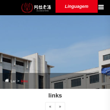
Linguagem
Lar
links
links
«
»