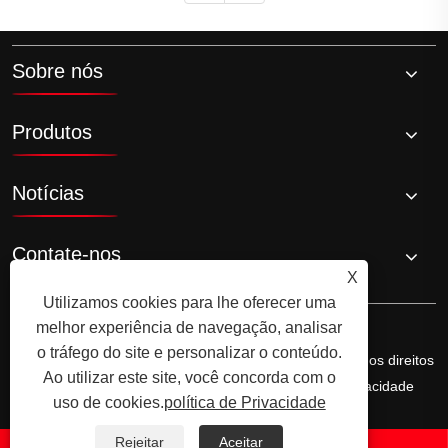
Sobre nós
Produtos
Notícias
Contate-nos
X
Utilizamos cookies para lhe oferecer uma
melhor experiência de navegação, analisar
o tráfego do site e personalizar o conteúdo.
Copyright © 2026 Ningbo Ala Rice Wine Co., Ltd. Todos os direitos
Ao utilizar este site, você concorda com o
reservados.
Links
Sitemap
RSS
XML
política de Privacidade
uso de cookies.
política de Privacidade
Rejeitar
Aceitar