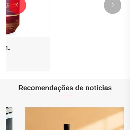


Vinho Yangmei 420ML
Veja mais >>
Recomendações de notícias