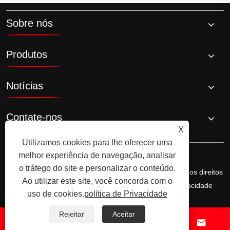
Sobre nós
Produtos
Notícias
Contate-nos
X
Utilizamos cookies para lhe oferecer uma
melhor experiência de navegação, analisar
o tráfego do site e personalizar o conteúdo.
Copyright © 2026 Ningbo Ala Rice Wine Co., Ltd. Todos os direitos
Ao utilizar este site, você concorda com o
reservados.
Links
Sitemap
RSS
XML
política de Privacidade
uso de cookies.
política de Privacidade
Rejeitar
Aceitar



