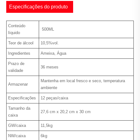
Especificações do produto
Conteúdo
500ML
líquido
Teor de álcool
10,5%vol.
Ingredientes
Ameixa, Água
Prazo de
36 meses
validade
Mantenha em local fresco e seco, temperatura
Armazenar
ambiente
Especificações
12 peças/caixa
Tamanho da
27,6 cm x 20,2 cm x 30 cm
caixa
GW/caixa
11,5kg
NW/caixa
6kg