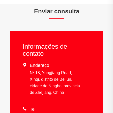
Enviar consulta
Informações de
contato

Endereço
Nº 18, Yongjiang Road,
Xinqi, distrito de Beilun,
cidade de Ningbo, província
de Zhejiang, China

Tel