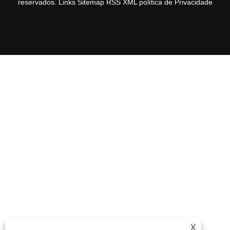
reservados.
Links
Sitemap
RSS
XML
política de Privacidade
X